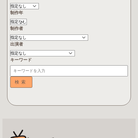
制作年
制作者
出演者
キーワード
検索