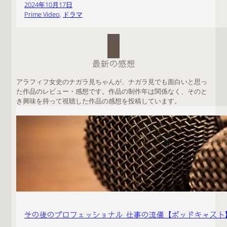
2024年10月17日
Prime Video
, 
ドラマ
最新の感想
アラフィフ女史のナガラ見ちゃんが、ナガラ見でも面白いと思っ
た作品のレビュー・感想です。作品の制作年は関係なく、そのと
き興味を持って視聴した作品の感想を投稿しています。
その後のプロフェッショナル 仕事の流儀【ポッドキャスト