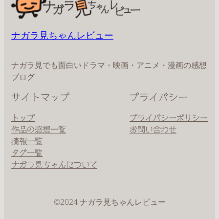
ナガラ見ちゃんレビュー
ナガラ見でも面白いドラマ・映画・アニメ・漫画の感想
ブログ
サイトマップ
プライバシー
トップ
プライバシーポリシー
作品の感想一覧
お問い合わせ
情報一覧
タグ一覧
ナガラ見ちゃんについて
©︎2024 ナガラ見ちゃんレビュー