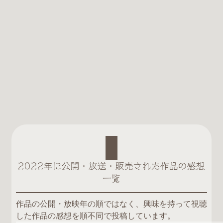
2022年に公開・放送・販売された作品の感想
一覧
作品の公開・放映年の順ではなく、興味を持って視聴
した作品の感想を順不同で投稿しています。