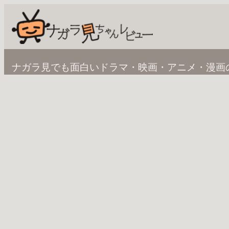
内
容
を
ス
ナガラ見でも面白いドラマ・映画・アニメ・漫画
キ
ッ
プ