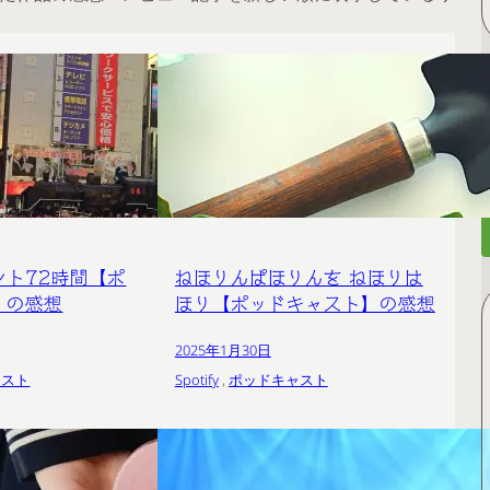
ント72時間【ポ
ねほりんぱほりんを ねほりは
】の感想
ほり【ポッドキャスト】の感想
2025年1月30日
ャスト
Spotify
 , 
ポッドキャスト