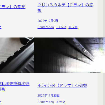
にじいろカルテ【ドラマ】の感
ドラマ】の感想
想
2024年12月9日
マ
Prime Video
 , 
TELASA
 , 
ドラマ
安機動捜査隊特捜班
BORDER【ドラマ】の感想
感想
2024年11月23日
マ
Prime Video
 , 
ドラマ