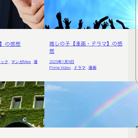
推しの子【漫画・ドラマ】の感
画】の感想
想
ラック
 , 
マンガMee
 , 
漫
2025年1月9日
Prime Video
 , 
ドラマ
 , 
漫画