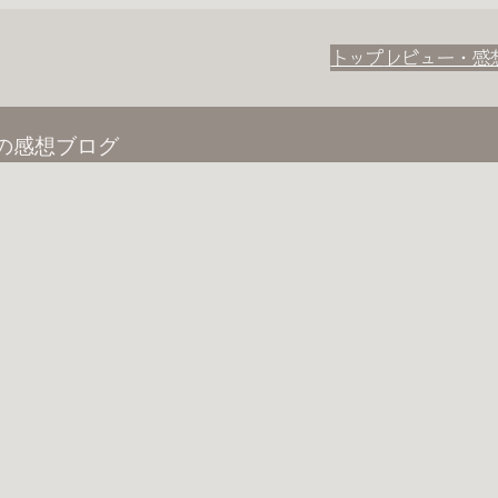
トップ
レビュー・感
の感想ブログ