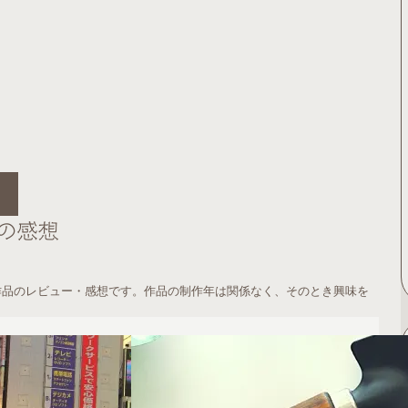
の感想
作品のレビュー・感想です。作品の制作年は関係なく、そのとき興味を