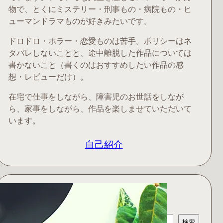
物で、とくにミステリー・刑事もの・病院もの・ヒ
ューマンドラマものが好きみたいです。
ドロドロ・ホラー・恋愛ものは苦手。ポリシーはネ
タバレしないことと、途中離脱した作品については
書かないこと（書くのはおすすめしたい作品の感
想・レビューだけ）。
在宅で仕事をしながら、障害児のお世話をしなが
ら、家事をしながら、作品を楽しませていただいて
います。
自己紹介
サイト内検索
検
検索