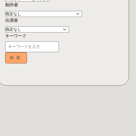
制作者
出演者
キーワード
検索