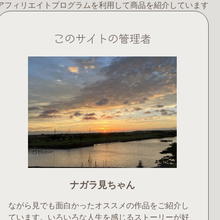
アフィリエイトプログラムを利用して商品を紹介しています
このサイトの管理者
ナガラ見ちゃん
ながら見でも面白かったオススメの作品をご紹介し
ています。いろいろな人生を感じるストーリーが好