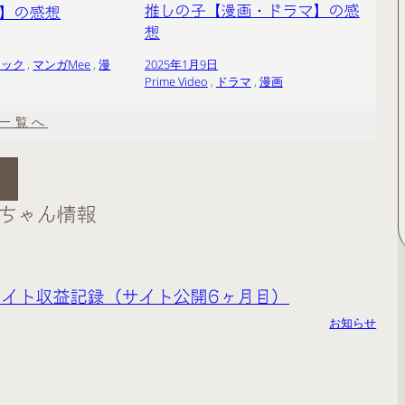
推しの子【漫画・ドラマ】の感
画】の感想
想
ラック
 , 
マンガMee
 , 
漫
2025年1月9日
Prime Video
 , 
ドラマ
 , 
漫画
一覧へ
ちゃん情報
エイト収益記録（サイト公開6ヶ月目）
お知らせ