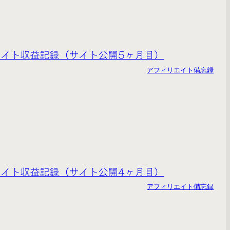
エイト収益記録（サイト公開5ヶ月目）
アフィリエイト備忘録
エイト収益記録（サイト公開4ヶ月目）
アフィリエイト備忘録