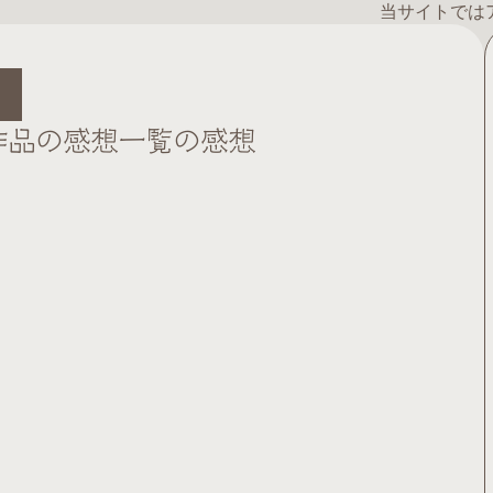
当サイトでは
作品の感想一覧