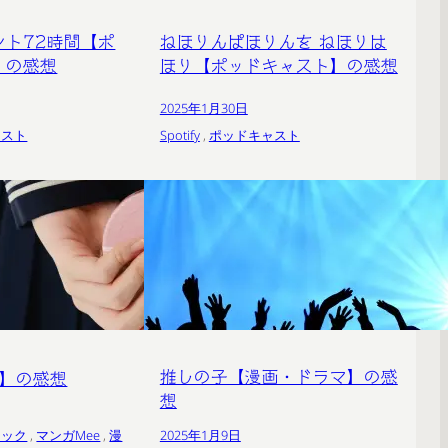
ント72時間【ポ
ねほりんぱほりんを ねほりは
】の感想
ほり【ポッドキャスト】の感想
2025年1月30日
ャスト
Spotify
 , 
ポッドキャスト
推しの子【漫画・ドラマ】の感
画】の感想
想
ラック
 , 
マンガMee
 , 
漫
2025年1月9日