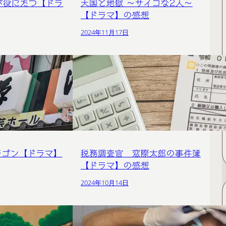
が役にたつ【ドラ
天国と地獄 〜サイコな2人〜
【ドラマ】の感想
2024年11月17日
ラゴン【ドラマ】
税務調査官 窓際太郎の事件簿
【ドラマ】の感想
2024年10月14日