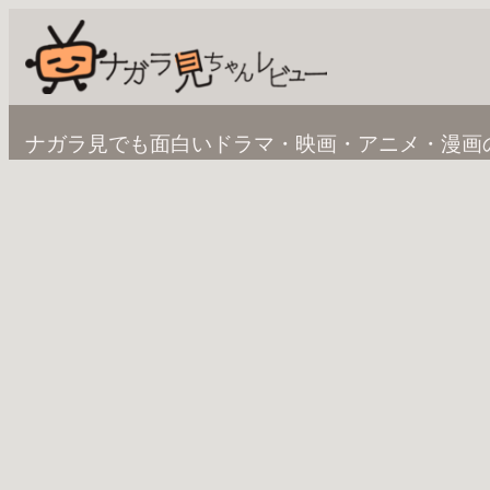
内
容
を
ス
ナガラ見でも面白いドラマ・映画・アニメ・漫画
キ
ッ
プ