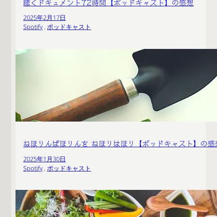
聴くドキュメント72時間【ポッドキャスト】の感想
2025年2月17日
Spotify
 , 
ポッドキャスト
ねほりんぱほりんを ねほりはほり【ポッドキャスト】の感
2025年1月30日
Spotify
 , 
ポッドキャスト