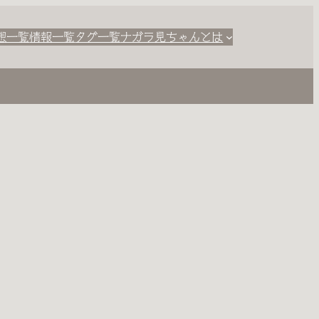
想一覧
情報一覧
タグ一覧
ナガラ見ちゃんとは