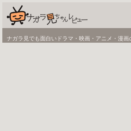
内
容
を
ス
ナガラ見でも面白いドラマ・映画・アニメ・漫画
キ
ッ
プ