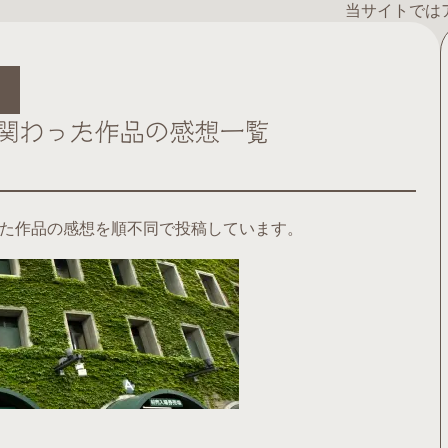
当サイトでは
関わった作品の感想一覧
た作品の感想を順不同で投稿しています。