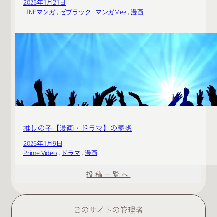
2025年1月21日
LINEマンガ
 , 
ゼブラック
 , 
マンガMee
 , 
漫画
推しの子【漫画・ドラマ】の感想
2025年1月9日
Prime Video
 , 
ドラマ
 , 
漫画
投稿一覧へ
このサイトの管理者