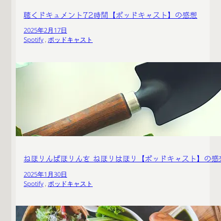
聴くドキュメント72時間【ポッドキャスト】の感想
2025年2月17日
Spotify
 , 
ポッドキャスト
ねほりんぱほりんを ねほりはほり【ポッドキャスト】の感
2025年1月30日
Spotify
 , 
ポッドキャスト