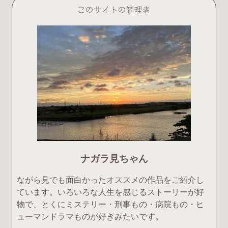
このサイトの管理者
ナガラ見ちゃん
ながら見でも面白かったオススメの作品をご紹介し
ています。いろいろな人生を感じるストーリーが好
物で、とくにミステリー・刑事もの・病院もの・ヒ
ューマンドラマものが好きみたいです。