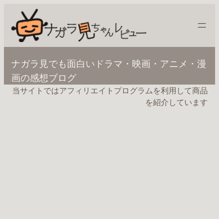
内
容
を
ス
ナガラ見でも面白いドラマ・映画・アニメ・漫
キ
画の感想ブログ
ッ
当サイトではアフィリエイトプログラムを利用して商品
プ
を紹介しています