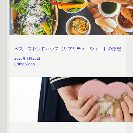
ベストフレンドハウス【リアリティーショー】の感想
2025年1月25日
Prime Video