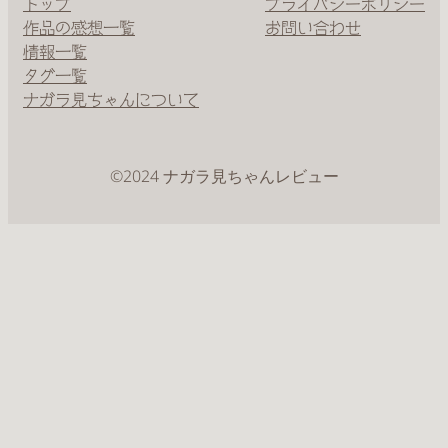
トップ
プライバシーポリシー
作品の感想一覧
お問い合わせ
情報一覧
タグ一覧
ナガラ見ちゃんについて
©︎2024 ナガラ見ちゃんレビュー