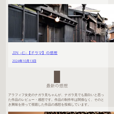
JIN -仁-【ドラマ】の感想
2024年10月13日
最新の感想
アラフィフ女史のナガラ見ちゃんが、ナガラ見でも面白いと思っ
た作品のレビュー・感想です。作品の制作年は関係なく、そのと
き興味を持って視聴した作品の感想を投稿しています。