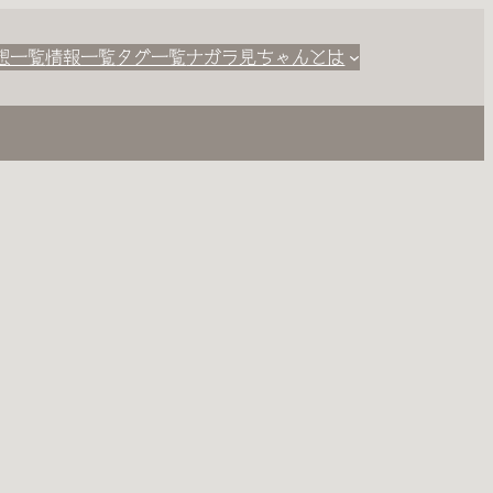
想一覧
情報一覧
タグ一覧
ナガラ見ちゃんとは