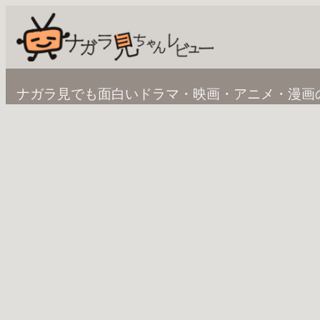
内
容
を
ス
ナガラ見でも面白いドラマ・映画・アニメ・漫画
キ
ッ
プ