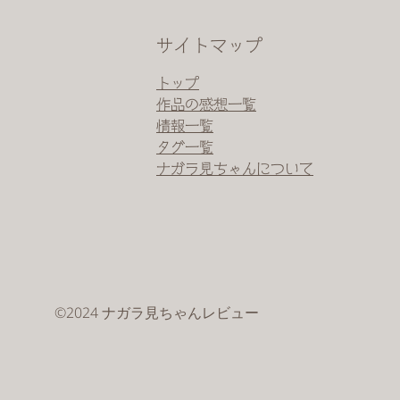
サイトマップ
トップ
作品の感想一覧
情報一覧
タグ一覧
ナガラ見ちゃんについて
©︎2024 ナガラ見ちゃんレビュー