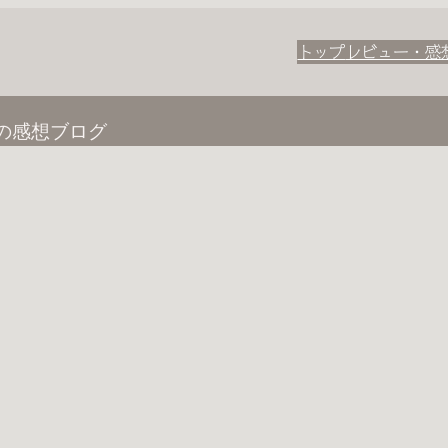
トップ
レビュー・感
の感想ブログ