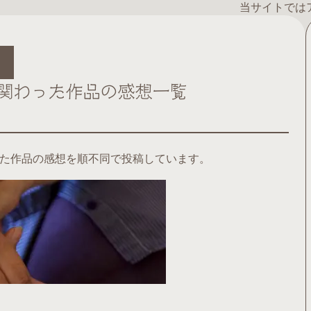
当サイトでは
関わった作品の感想一覧
た作品の感想を順不同で投稿しています。