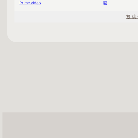
画
Prime Video
投稿