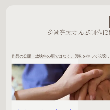
多湖亮太さんが制作に
作品の公開・放映年の順ではなく、興味を持って視聴し