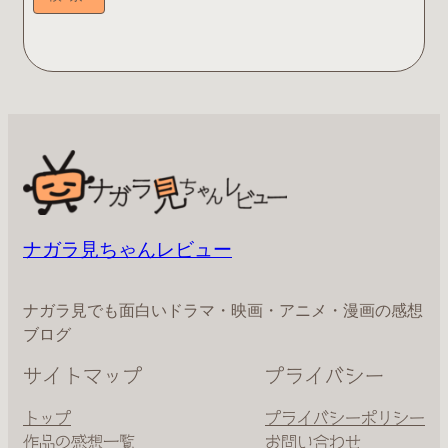
ナガラ見ちゃんレビュー
ナガラ見でも面白いドラマ・映画・アニメ・漫画の感想
ブログ
サイトマップ
プライバシー
トップ
プライバシーポリシー
作品の感想一覧
お問い合わせ