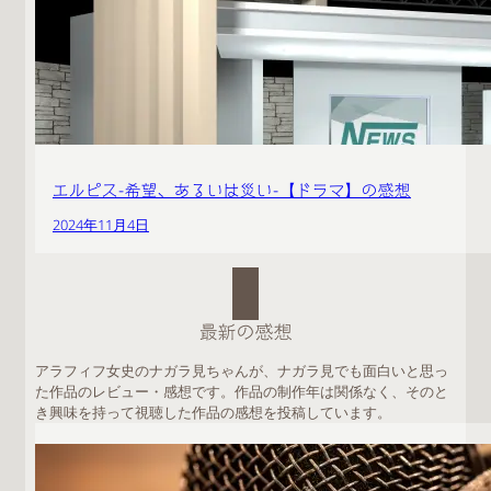
エルピス-希望、あるいは災い-【ドラマ】の感想
2024年11月4日
最新の感想
アラフィフ女史のナガラ見ちゃんが、ナガラ見でも面白いと思っ
た作品のレビュー・感想です。作品の制作年は関係なく、そのと
き興味を持って視聴した作品の感想を投稿しています。