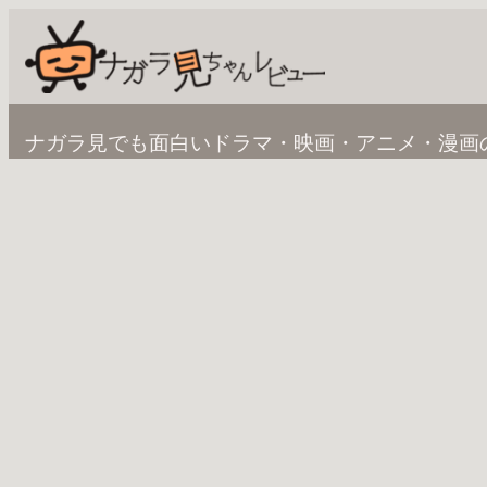
内
容
を
ス
ナガラ見でも面白いドラマ・映画・アニメ・漫画
キ
ッ
プ