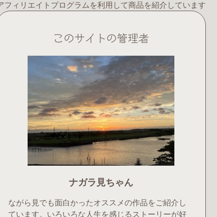
アフィリエイトプログラムを利用して商品を紹介しています
このサイトの管理者
ナガラ見ちゃん
ながら見でも面白かったオススメの作品をご紹介し
ています。いろいろな人生を感じるストーリーが好