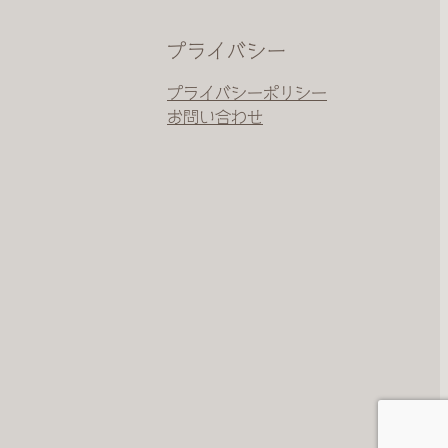
プライバシー
プライバシーポリシー
お問い合わせ