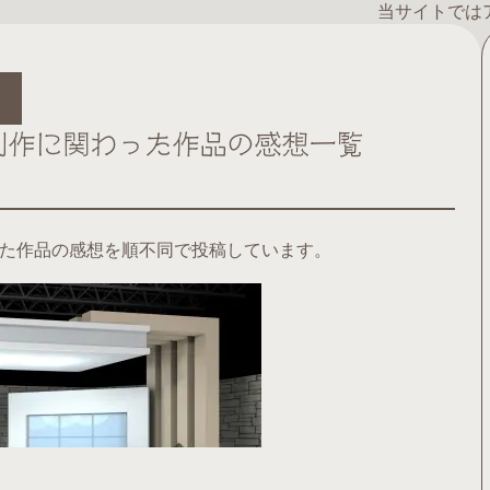
当サイトでは
制作に関わった作品の感想一覧
た作品の感想を順不同で投稿しています。