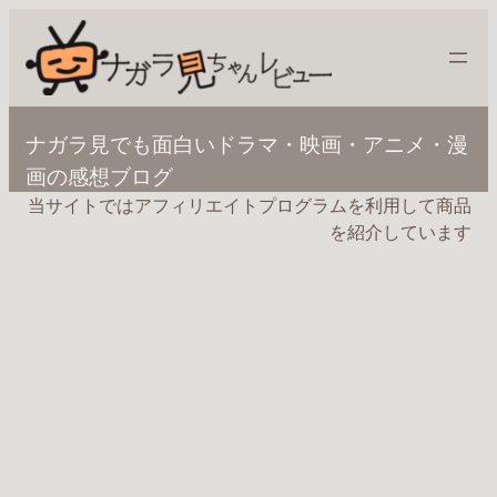
内
容
を
ス
ナガラ見でも面白いドラマ・映画・アニメ・漫
キ
画の感想ブログ
ッ
当サイトではアフィリエイトプログラムを利用して商品
プ
を紹介しています