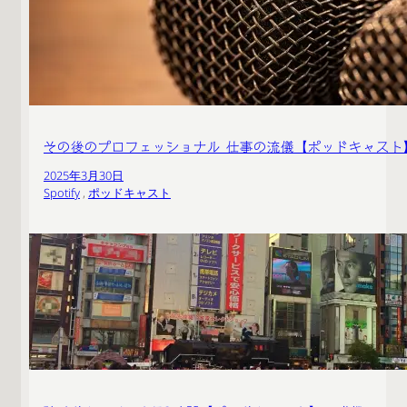
その後のプロフェッショナル 仕事の流儀【ポッドキャスト
2025年3月30日
Spotify
 , 
ポッドキャスト