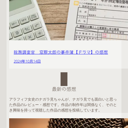
税務調査官 窓際太郎の事件簿【ドラマ】の感想
2024年10月14日
最新の感想
アラフィフ女史のナガラ見ちゃんが、ナガラ見でも面白いと思っ
た作品のレビュー・感想です。作品の制作年は関係なく、そのと
き興味を持って視聴した作品の感想を投稿しています。