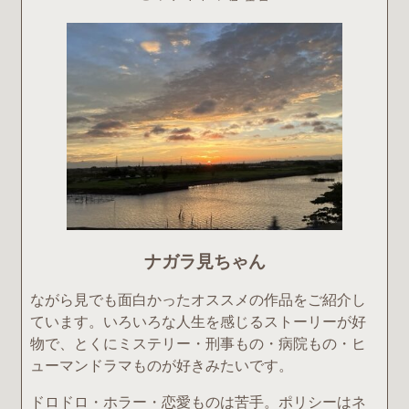
ナガラ見ちゃん
ながら見でも面白かったオススメの作品をご紹介し
ています。いろいろな人生を感じるストーリーが好
物で、とくにミステリー・刑事もの・病院もの・ヒ
ューマンドラマものが好きみたいです。
ドロドロ・ホラー・恋愛ものは苦手。ポリシーはネ