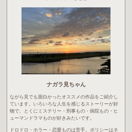
ナガラ見ちゃん
ながら見でも面白かったオススメの作品をご紹介し
ています。いろいろな人生を感じるストーリーが好
物で、とくにミステリー・刑事もの・病院もの・ヒ
ューマンドラマものが好きみたいです。
ドロドロ・ホラー・恋愛ものは苦手。ポリシーはネ