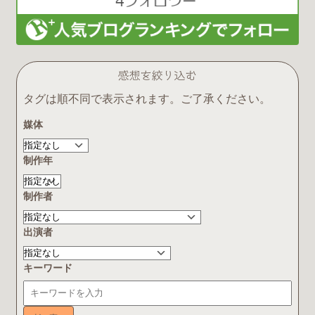
感想を絞り込む
タグは順不同で表示されます。ご了承ください。
媒体
制作年
制作者
出演者
キーワード