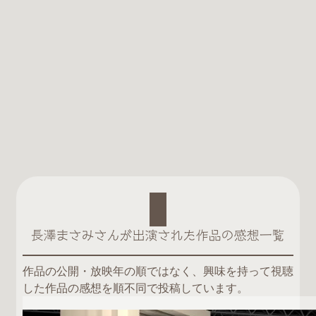
長澤まさみさんが出演された作品の感想一覧
作品の公開・放映年の順ではなく、興味を持って視聴
した作品の感想を順不同で投稿しています。