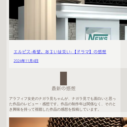
エルピス-希望、あるいは災い-【ドラマ】の感想
2024年11月4日
最新の感想
アラフィフ女史のナガラ見ちゃんが、ナガラ見でも面白いと思っ
た作品のレビュー・感想です。作品の制作年は関係なく、そのと
き興味を持って視聴した作品の感想を投稿しています。