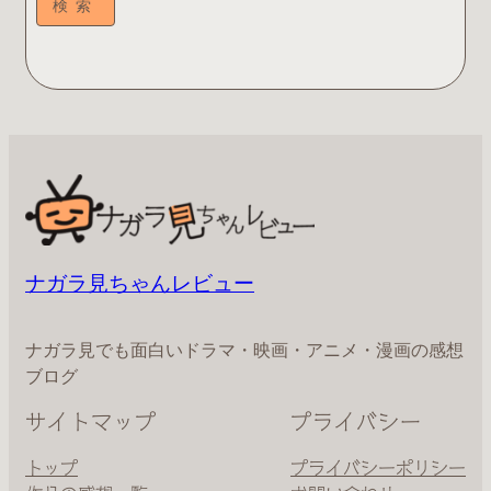
検索
ナガラ見ちゃんレビュー
ナガラ見でも面白いドラマ・映画・アニメ・漫画の感想
ブログ
サイトマップ
プライバシー
トップ
プライバシーポリシー