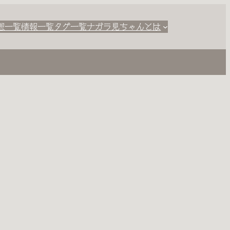
想一覧
情報一覧
タグ一覧
ナガラ見ちゃんとは