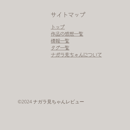
サイトマップ
トップ
作品の感想一覧
情報一覧
タグ一覧
ナガラ見ちゃんについて
©︎2024 ナガラ見ちゃんレビュー