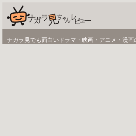
内
容
を
ス
ナガラ見でも面白いドラマ・映画・アニメ・漫画
キ
ッ
プ