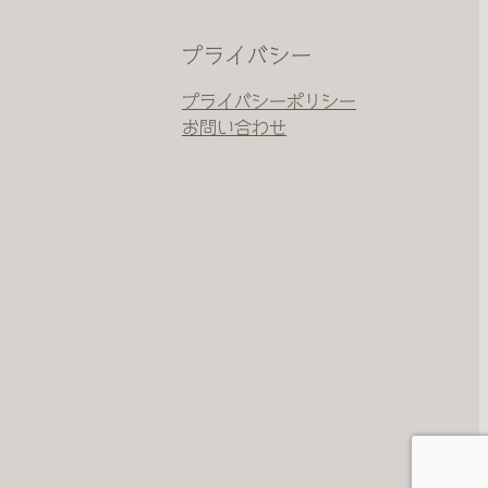
プライバシー
プライバシーポリシー
お問い合わせ