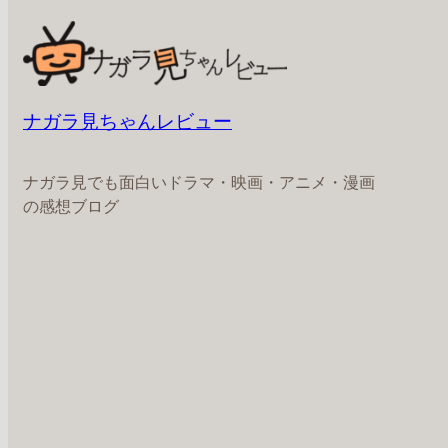
ナガラ見ちゃんレビュー
ナガラ見でも面白いドラマ・映画・アニメ・漫画
の感想ブログ