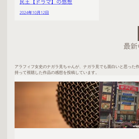
民王【ドラマ】の感想
2024年10月12日
最新
アラフィフ女史のナガラ見ちゃんが、ナガラ見でも面白いと思った
持って視聴した作品の感想を投稿しています。