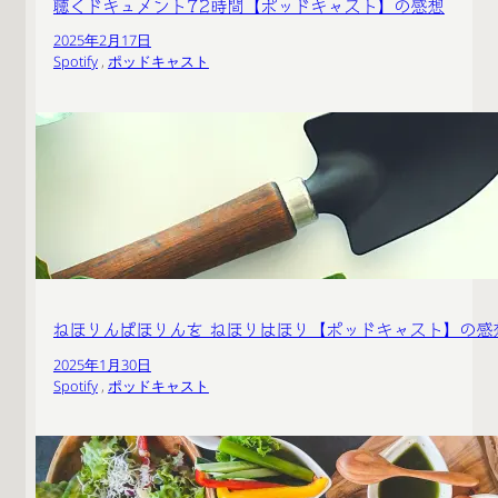
聴くドキュメント72時間【ポッドキャスト】の感想
2025年2月17日
Spotify
 , 
ポッドキャスト
ねほりんぱほりんを ねほりはほり【ポッドキャスト】の感
2025年1月30日
Spotify
 , 
ポッドキャスト