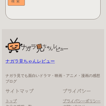
検索
ナガラ見ちゃんレビュー
ナガラ見でも面白いドラマ・映画・アニメ・漫画の感想
ブログ
サイトマップ
プライバシー
トップ
プライバシーポリシー