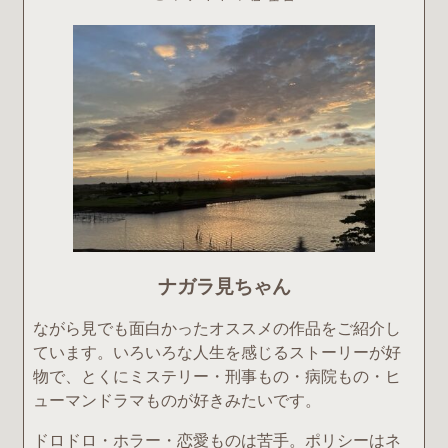
ナガラ見ちゃん
ながら見でも面白かったオススメの作品をご紹介し
ています。いろいろな人生を感じるストーリーが好
物で、とくにミステリー・刑事もの・病院もの・ヒ
ューマンドラマものが好きみたいです。
ドロドロ・ホラー・恋愛ものは苦手。ポリシーはネ