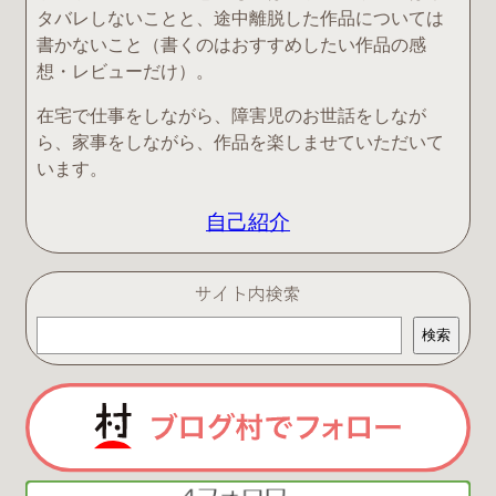
タバレしないことと、途中離脱した作品については
書かないこと（書くのはおすすめしたい作品の感
想・レビューだけ）。
在宅で仕事をしながら、障害児のお世話をしなが
ら、家事をしながら、作品を楽しませていただいて
います。
自己紹介
サイト内検索
検
検索
索