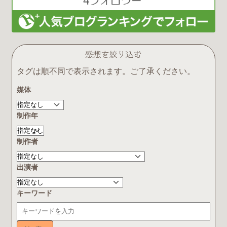
感想を絞り込む
タグは順不同で表示されます。ご了承ください。
媒体
制作年
制作者
出演者
キーワード