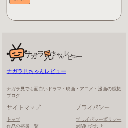
ナガラ見ちゃんレビュー
ナガラ見でも面白いドラマ・映画・アニメ・漫画の感想
ブログ
サイトマップ
プライバシー
トップ
プライバシーポリシー
作品の感想一覧
お問い合わせ