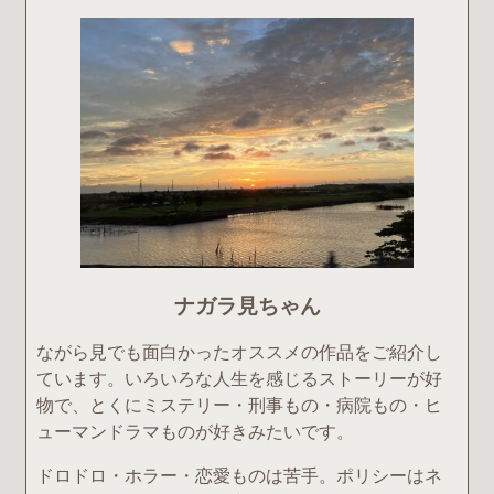
ナガラ見ちゃん
ながら見でも面白かったオススメの作品をご紹介し
ています。いろいろな人生を感じるストーリーが好
物で、とくにミステリー・刑事もの・病院もの・ヒ
ューマンドラマものが好きみたいです。
ドロドロ・ホラー・恋愛ものは苦手。ポリシーはネ