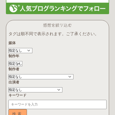
感想を絞り込む
タグは順不同で表示されます。ご了承ください。
媒体
制作年
制作者
出演者
キーワード
検索