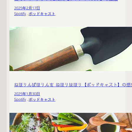
2025年2月17日
Spotify
 , 
ポッドキャスト
ねほりんぱほりんを ねほりはほり【ポッドキャスト】の感
2025年1月30日
Spotify
 , 
ポッドキャスト