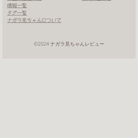
情報一覧
タグ一覧
ナガラ見ちゃんについて
©︎2024 ナガラ見ちゃんレビュー