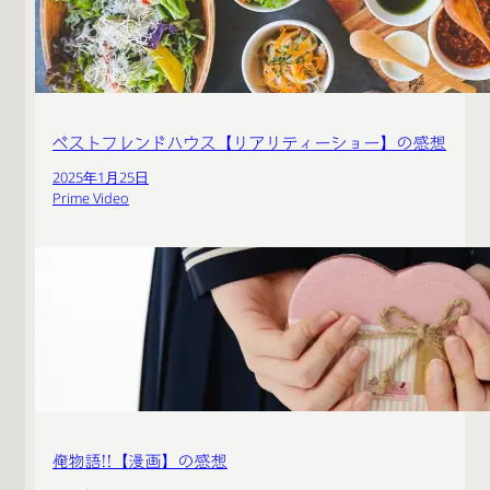
ベストフレンドハウス【リアリティーショー】の感想
2025年1月25日
Prime Video
俺物語!!【漫画】の感想