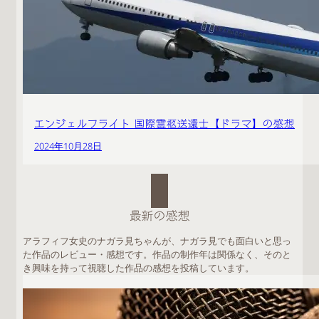
エンジェルフライト 国際霊柩送還士【ドラマ】の感想
2024年10月28日
最新の感想
アラフィフ女史のナガラ見ちゃんが、ナガラ見でも面白いと思っ
た作品のレビュー・感想です。作品の制作年は関係なく、そのと
き興味を持って視聴した作品の感想を投稿しています。