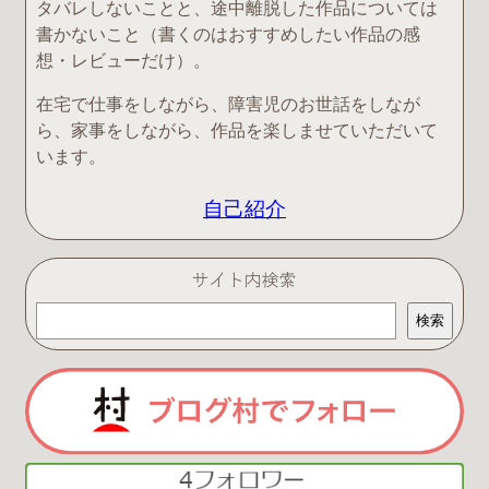
タバレしないことと、途中離脱した作品については
書かないこと（書くのはおすすめしたい作品の感
想・レビューだけ）。
在宅で仕事をしながら、障害児のお世話をしなが
ら、家事をしながら、作品を楽しませていただいて
います。
自己紹介
サイト内検索
検
検索
索