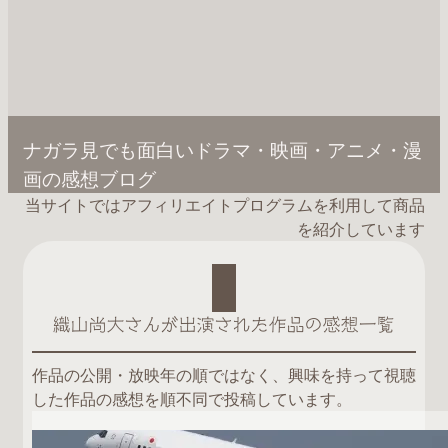
ナガラ見でも面白いドラマ・映画・アニメ・漫
画の感想ブログ
当サイトではアフィリエイトプログラムを利用して商品
を紹介しています
織山尚大さんが出演された作品の感想一覧
作品の公開・放映年の順ではなく、興味を持って視聴
した作品の感想を順不同で投稿しています。