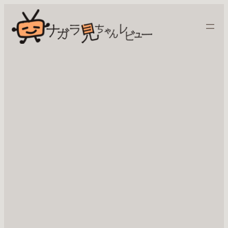
内
容
を
ス
キ
ッ
プ