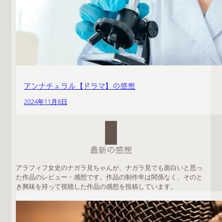
アンナチュラル【ドラマ】の感想
2024年11月8日
最新の感想
アラフィフ女史のナガラ見ちゃんが、ナガラ見でも面白いと思っ
た作品のレビュー・感想です。作品の制作年は関係なく、そのと
き興味を持って視聴した作品の感想を投稿しています。