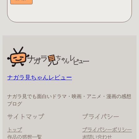
ナガラ見ちゃんレビュー
ナガラ見でも面白いドラマ・映画・アニメ・漫画の感想
ブログ
サイトマップ
プライバシー
トップ
プライバシーポリシー
作品の感想一覧
お問い合わせ