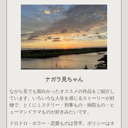
ナガラ見ちゃん
ながら見でも面白かったオススメの作品をご紹介し
ています。いろいろな人生を感じるストーリーが好
物で、とくにミステリー・刑事もの・病院もの・ヒ
ューマンドラマものが好きみたいです。
ドロドロ・ホラー・恋愛ものは苦手。ポリシーはネ