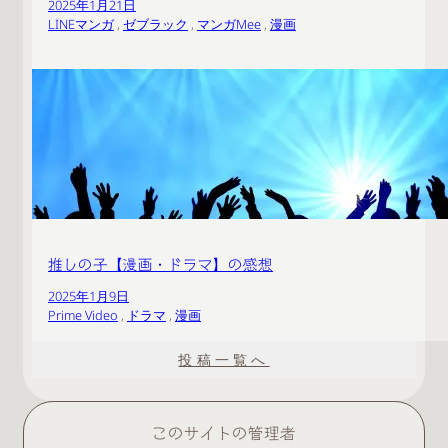
2025年1月21日
LINEマンガ
 , 
ゼブラック
 , 
マンガMee
 , 
漫画
推しの子【漫画・ドラマ】の感想
2025年1月9日
Prime Video
 , 
ドラマ
 , 
漫画
投稿一覧へ
このサイトの管理者