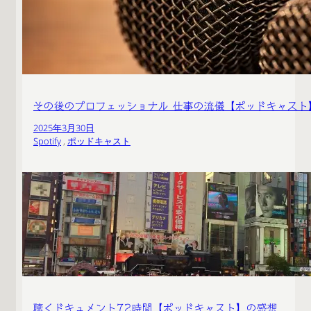
その後のプロフェッショナル 仕事の流儀【ポッドキャスト
2025年3月30日
Spotify
 , 
ポッドキャスト
聴くドキュメント72時間【ポッドキャスト】の感想