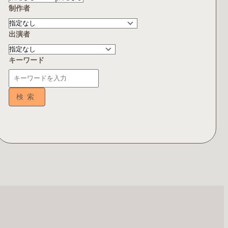
制作者
出演者
キーワード
検索