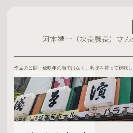
河本準一（次長課長）さん
作品の公開・放映年の順ではなく、興味を持って視聴し