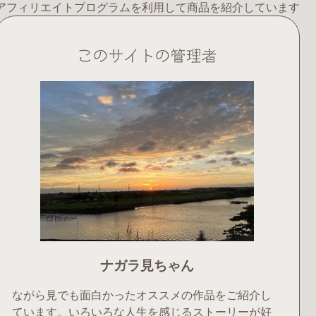
アフィリエイトプログラムを利用して商品を紹介しています
このサイトの管理者
ナガラ見ちゃん
ながら見でも面白かったオススメの作品をご紹介し
ています。いろいろな人生を感じるストーリーが好