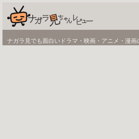
内
容
を
ス
ナガラ見でも面白いドラマ・映画・アニメ・漫画
キ
ッ
プ