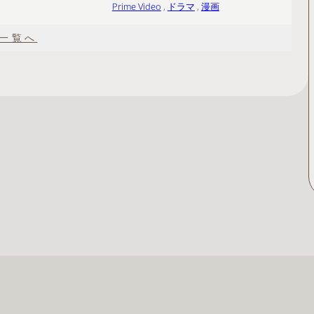
Prime Video
 , 
ドラマ
 , 
漫画
一覧へ