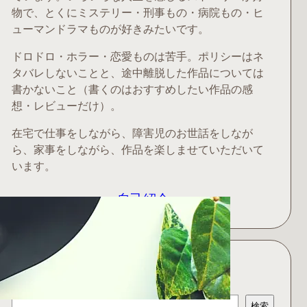
物で、とくにミステリー・刑事もの・病院もの・ヒ
ューマンドラマものが好きみたいです。
ドロドロ・ホラー・恋愛ものは苦手。ポリシーはネ
タバレしないことと、途中離脱した作品については
書かないこと（書くのはおすすめしたい作品の感
想・レビューだけ）。
在宅で仕事をしながら、障害児のお世話をしなが
ら、家事をしながら、作品を楽しませていただいて
います。
自己紹介
サイト内検索
検
検索