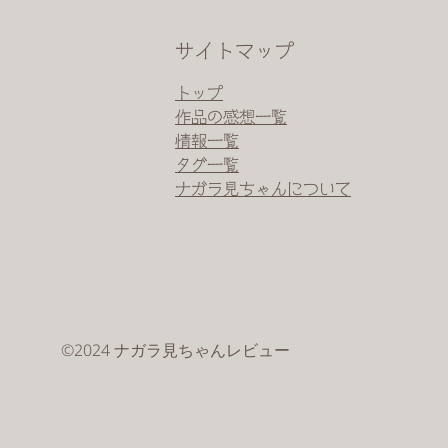
サイトマップ
トップ
作品の感想一覧
情報一覧
タグ一覧
ナガラ見ちゃんについて
©︎2024 ナガラ見ちゃんレビュー