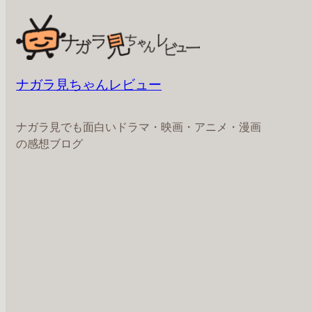
ナガラ見ちゃんレビュー
ナガラ見でも面白いドラマ・映画・アニメ・漫画
の感想ブログ