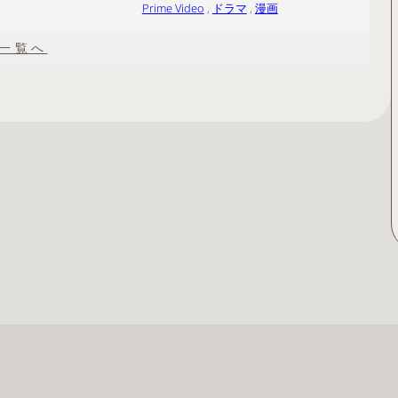
Prime Video
 , 
ドラマ
 , 
漫画
一覧へ