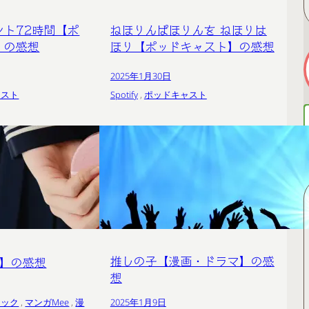
ント72時間【ポ
ねほりんぱほりんを ねほりは
】の感想
ほり【ポッドキャスト】の感想
2025年1月30日
ャスト
Spotify
 , 
ポッドキャスト
推しの子【漫画・ドラマ】の感
画】の感想
想
ラック
 , 
マンガMee
 , 
漫
2025年1月9日