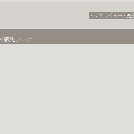
トップ
レビュー・感
の感想ブログ