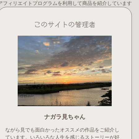
アフィリエイトプログラムを利用して商品を紹介しています
このサイトの管理者
ナガラ見ちゃん
ながら見でも面白かったオススメの作品をご紹介し
ています。いろいろな人生を感じるストーリーが好