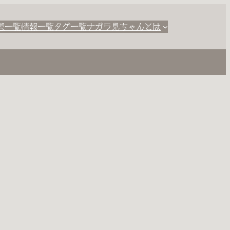
想一覧
情報一覧
タグ一覧
ナガラ見ちゃんとは