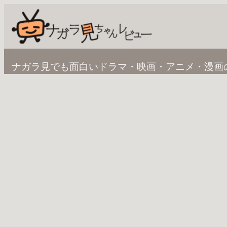
内
容
を
ス
ナガラ見でも面白いドラマ・映画・アニメ・漫画
キ
ッ
プ