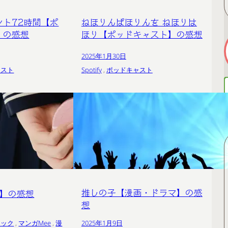
ント72時間【ポ
ねほりんぱほりんを ねほりは
】の感想
ほり【ポッドキャスト】の感想
2025年1月30日
ャスト
Spotify
 , 
ポッドキャスト
推しの子【漫画・ドラマ】の感
画】の感想
想
ラック
 , 
マンガMee
 , 
漫
2025年1月9日