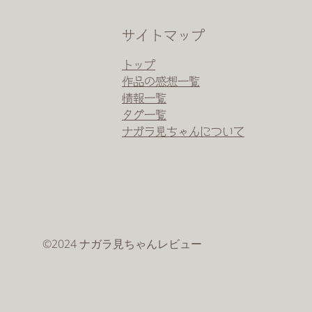
サイトマップ
トップ
作品の感想一覧
情報一覧
タグ一覧
ナガラ見ちゃんについて
©︎2024 ナガラ見ちゃんレビュー