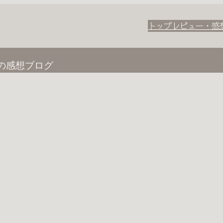
トップ
レビュー・感
の感想ブログ