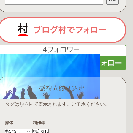
索
感想を絞り込む
タグは順不同で表示されます。ご了承ください。
媒体
制作年