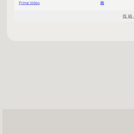
画
Prime Video
投稿