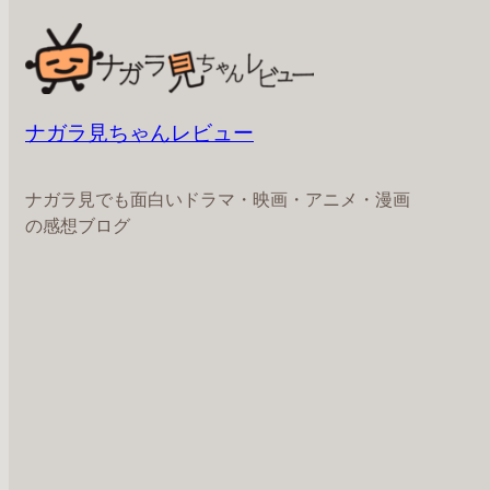
ナガラ見ちゃんレビュー
ナガラ見でも面白いドラマ・映画・アニメ・漫画
の感想ブログ