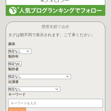
感想を絞り込む
タグは順不同で表示されます。ご了承ください。
媒体
制作年
制作者
出演者
キーワード