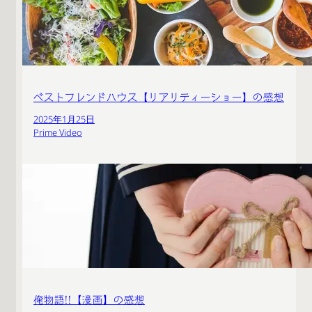
ベストフレンドハウス【リアリティーショー】の感想
2025年1月25日
Prime Video
俺物語!!【漫画】の感想