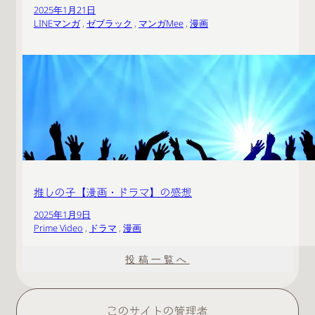
2025年1月21日
LINEマンガ
 , 
ゼブラック
 , 
マンガMee
 , 
漫画
推しの子【漫画・ドラマ】の感想
2025年1月9日
Prime Video
 , 
ドラマ
 , 
漫画
投稿一覧へ
このサイトの管理者