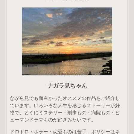
ナガラ見ちゃん
ながら見でも面白かったオススメの作品をご紹介し
ています。いろいろな人生を感じるストーリーが好
物で、とくにミステリー・刑事もの・病院もの・ヒ
ューマンドラマものが好きみたいです。
ドロドロ・ホラー・恋愛ものは苦手。ポリシーはネ