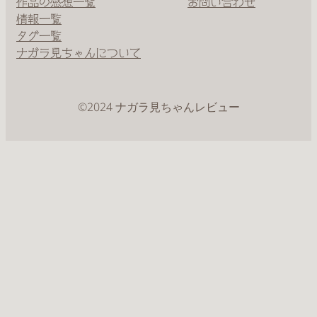
作品の感想一覧
お問い合わせ
情報一覧
タグ一覧
ナガラ見ちゃんについて
©︎2024 ナガラ見ちゃんレビュー