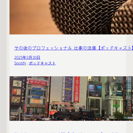
その後のプロフェッショナル 仕事の流儀【ポッドキャスト
2025年3月30日
Spotify
 , 
ポッドキャスト