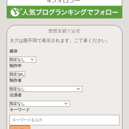
感想を絞り込む
タグは順不同で表示されます。ご了承ください。
媒体
制作年
制作者
出演者
キーワード