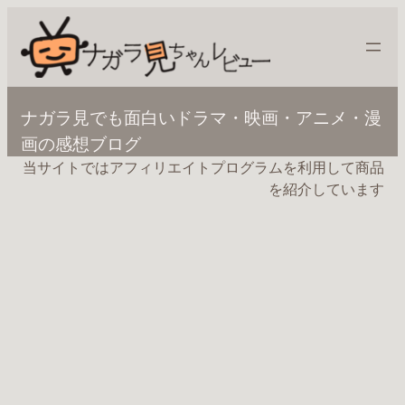
内
容
を
ス
ナガラ見でも面白いドラマ・映画・アニメ・漫
キ
画の感想ブログ
ッ
当サイトではアフィリエイトプログラムを利用して商品
プ
を紹介しています