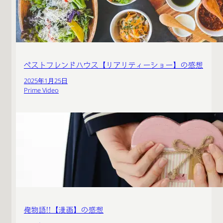
ベストフレンドハウス【リアリティーショー】の感想
2025年1月25日
Prime Video
俺物語!!【漫画】の感想