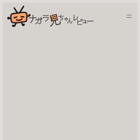
内
容
を
ス
キ
ッ
プ