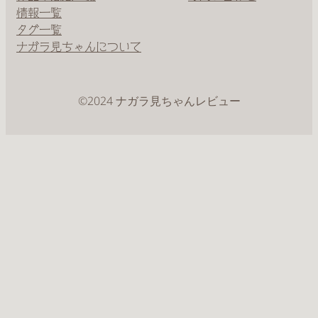
情報一覧
タグ一覧
ナガラ見ちゃんについて
©︎2024 ナガラ見ちゃんレビュー