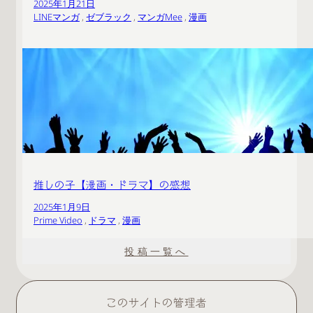
2025年1月21日
LINEマンガ
 , 
ゼブラック
 , 
マンガMee
 , 
漫画
推しの子【漫画・ドラマ】の感想
2025年1月9日
Prime Video
 , 
ドラマ
 , 
漫画
投稿一覧へ
このサイトの管理者