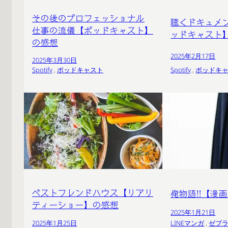
その後のプロフェッショナル
聴くドキュメ
仕事の流儀【ポッドキャスト】
ッドキャスト
の感想
2025年2月17日
2025年3月30日
Spotify
 , 
ポッドキャスト
Spotify
 , 
ポッドキ
ベストフレンドハウス【リアリ
俺物語!!【漫
ティーショー】の感想
2025年1月21日
LINEマンガ
 , 
ゼブ
2025年1月25日