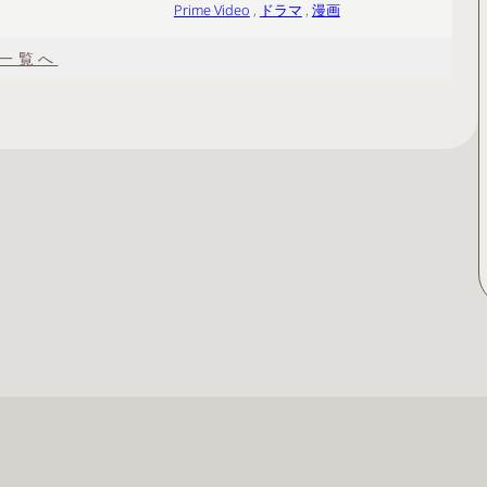
Prime Video
 , 
ドラマ
 , 
漫画
一覧へ