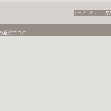
トップ
レビュー・感
の感想ブログ