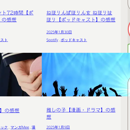
ント72時間【ポ
ねほりんぱほりんを ねほりは
】の感想
ほり【ポッドキャスト】の感想
2025年1月30日
ャスト
Spotify
 , 
ポッドキャスト
推しの子【漫画・ドラマ】の感
画】の感想
想
ラック
 , 
マンガMee
 , 
漫
2025年1月9日